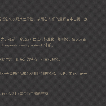
概念来表现其差异性，从而在人 们的意识当中占据一定
行为、视觉、听觉四方面进行标准化、规则化，使之具备
e identity system）体系。
提供的一组特定的特点、利益和服务。
竞争者的产品或劳务相区分的名称、术语、象征、记号
行为间相互磨合衍生出的产物。