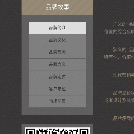
品牌故事
广义的“品牌
品牌简介
位置的综合反
品牌文化
狭义的“品牌
品牌理念
特有性、价值性、
品牌含义
现代营销学之
品牌定位
客户定位
品牌是给拥有
或者设计及其
市场前景
品牌承载的更